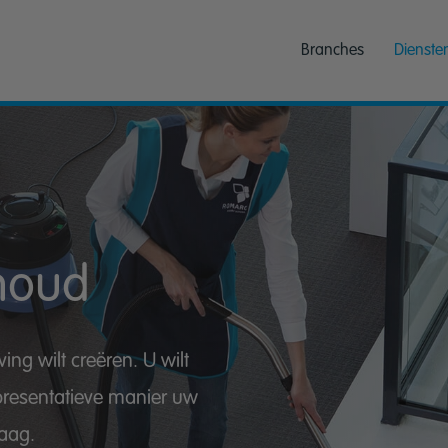
Branches
Dienste
houd
ng wilt creëren. U wilt
epresentatieve manier uw
raag.