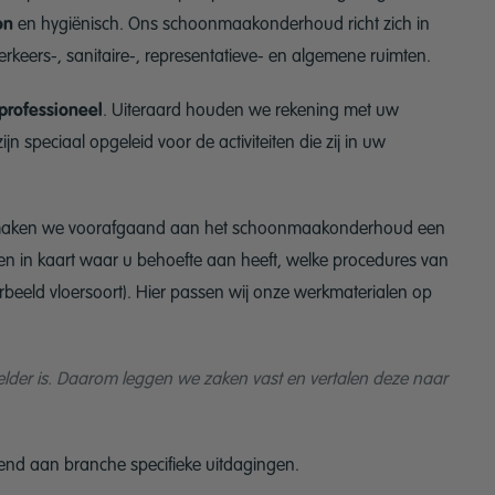
on
en hygiënisch. Ons schoonmaakonderhoud richt zich in
erkeers-, sanitaire-, representatieve- en algemene ruimten.
professioneel
. Uiteraard houden we rekening met uw
n speciaal opgeleid voor de activiteiten die zij in uw
t, maken we voorafgaand aan het schoonmaakonderhoud een
n in kaart waar u behoefte aan heeft, welke procedures van
rbeeld vloersoort). Hier passen wij onze werkmaterialen op
helder is. Daarom leggen we zaken vast en vertalen deze naar
end aan branche specifieke uitdagingen.