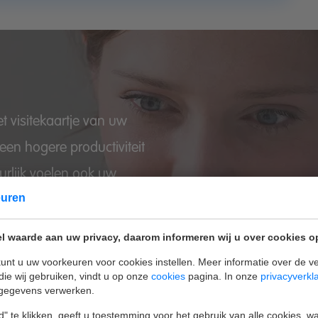
t visitekaartje van uw
 een hogere productiviteit
rlijk voelen ook uw
mgeving.
euren
l waarde aan uw privacy, daarom informeren wij u over cookies o
periodieke schoonmaak:
unt u uw voorkeuren voor cookies instellen. Meer informatie over de ve
ge medewerkers en
die wij gebruiken, vindt u op onze
cookies
pagina. In onze
privacyverkl
ltaat.
gegevens verwerken.
" te klikken, geeft u toestemming voor het gebruik van alle cookies, 