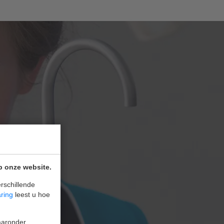
p onze website.
rschillende
aring
leest u hoe
waaronder