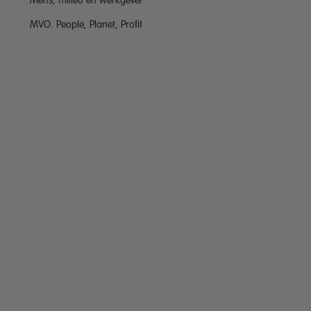
Mens, milieu en werkgever
MVO. People, Planet, Profit