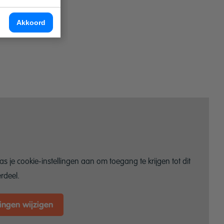
ht;
Akkoord
as je cookie-instellingen aan om toegang te krijgen tot dit
rdeel.
lingen wijzigen