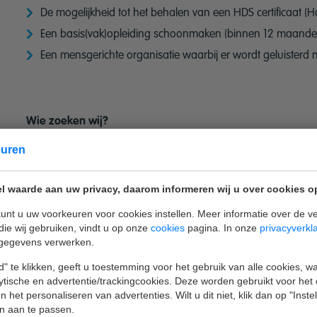
De mogelijkheid tot het behalen van een HDS certificaat (H
Een basis(vak)opleiding schoonmaken (binnen 12 maanden 
Een mensgerichte organisatie waarbij er wordt geluisterd 
Wie zoeken wij?
euren
Je weet van aanpakken;
Je bent fysiek sterk en toont initiatief;
l waarde aan uw privacy, daarom informeren wij u over cookies o
Je bent in het bezit van een HDS beschikking of bereid dez
unt u uw voorkeuren voor cookies instellen. Meer informatie over de ve
Je bent in het bezit van een diploma VCA basis;
die wij gebruiken, vindt u op onze
cookies
pagina. In onze
privacyverkl
Je bent klantvriendelijk, gastvrij en hiermee het visitekaart
gegevens verwerken.
Je bent betrouwbaar, zelfstandig en proactief;
" te klikken, geeft u toestemming voor het gebruik van alle cookies, 
Je spreekt en begrijpt de Nederlandse taal;
lytische en advertentie/trackingcookies. Deze worden gebruikt voor het
 het personaliseren van advertenties. Wilt u dit niet, klik dan op "Inst
Het bezitten van rijbewijs B en E is een pre;
n aan te passen.