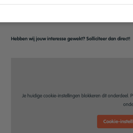
Je bent bij voorkeur woonachtig in de omgeving van Utrec
Ervaring in de sloot/mutatie is gewenst.
Hebben wij jouw interesse gewekt? Solliciteer dan direct!
Je huidige cookie-instellingen blokkeren dit onderdeel. P
onde
Cookie-instel