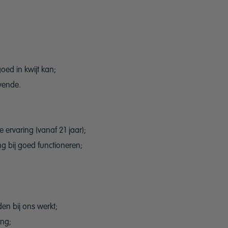
goed in kwijt kan;
vende.
 ervaring (vanaf 21 jaar);
g bij goed functioneren;
en bij ons werkt;
ing;