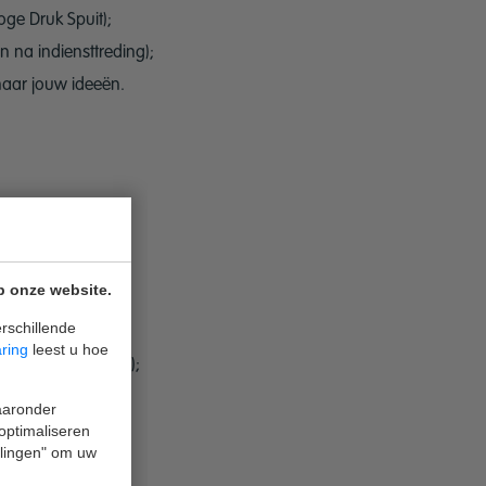
oge Druk Spuit);
na indiensttreding);
naar jouw ideeën.
p onze website.
e te halen;
rschillende
aring
leest u hoe
je van onze klant(en);
waaronder
 optimaliseren
ellingen" om uw