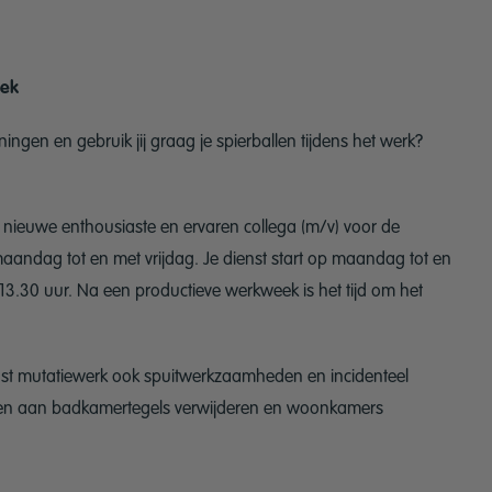
eek
ingen en gebruik jij graag je spierballen tijdens het werk?
n nieuwe enthousiaste en ervaren collega (m/v) voor de
andag tot en met vrijdag. Je dienst start op maandag tot en
13.30 uur. Na een productieve werkweek is het tijd om het
ast mutatiewerk ook spuitwerkzaamheden en incidenteel
nken aan badkamertegels verwijderen en woonkamers